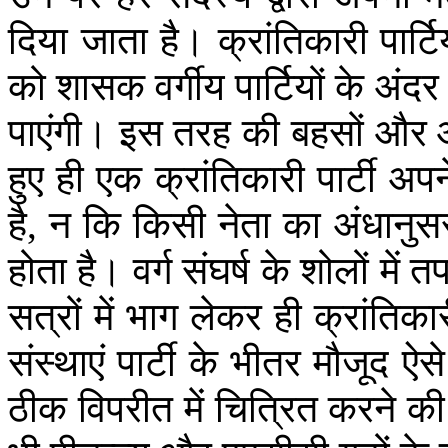
दिया
जाता
है।
क्रांतिकारी
पार्टि
को
शासक
वर्गीय
पार्टियों
के
अंदर
पाएंगी।
इस
तरह
की
बहसों
और
हुए
ही
एक
क्रांतिकारी
पार्टी
अपन
है
,
न
कि
किसी
नेता
का
अंधानु
होता
है।
वर्ग
संघर्ष
के
शोलों
में
त
सत्रों
में
भाग
लेकर
ही
क्रांतिका
संस्थाएं
पार्टी
के
भीतर
मौजूद
ऐसे
ठीक
विपरीत
में
चित्रित
करने
की