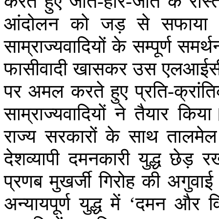
करते
हुए
जीत
-
हार
-
जीत
के
रास्त
आंदोलन
को
जड़
से
सफाया
साम्राज्यवादियों
के
सम्पूर्ण
समर्थ
फासीवादी
खासकर
उस
एलआईस
पर
अमल
करते
हुए
प्रति
-
क्रांत
साम्राज्यवादियों
ने
तैयार
किया
राज्य
सरकारों
के
साथ
तालमेल
देशव्यापी
दमनकारी
युद्ध
छेड़
र
प्रणब
मुखर्जी
गिरोह
की
अगुवाई
अन्यायपूर्ण
युद्ध
में
‘
दमन
और
व