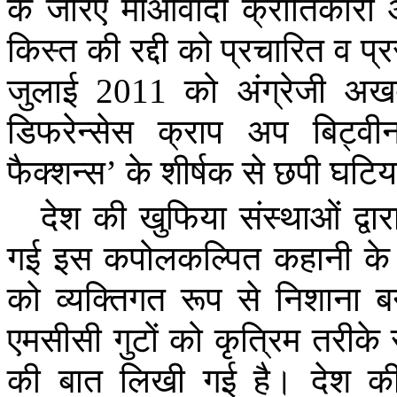
के
जरिए
माओवादी
क्रांतिकारी
किस्त
की
रद्दी
को
प्रचारित
व
प्
जुलाई
2011
को
अंग्रेजी
अख
डिफरेन्सेस
क्राप
अप
बिट्वी
फैक्शन्स
’
के
शीर्षक
से
छपी
घटिय
देश
की
खुफिया
संस्थाओं
द्वार
गई
इस
कपोलकल्पित
कहानी
के
को
व्यक्तिगत
रूप
से
निशाना
ब
एमसीसी
गुटों
को
कृत्रिम
तरीके
की
बात
लिखी
गई
है।
देश
क