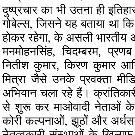
दुष्प्रचार
का
भी
उतना
ही
इतिहा
गोबेल्स
,
जिसने
यह
बताया
था
कि
होकर
रहेगा
,
के
असली
भारतीय
मनमोहनसिंह
,
चिदम्बरम
,
प्रणब
नितीश
कुमार
,
किरण
कुमार
आद
मित्रा
जैसे
उनके
प्रवक्ता
मीड
अभियान
चला
रहे
हैं।
क्रांतिकार
से
शुरू
कर
माओवादी
नेताओं
के
कोरी
कल्पनाओं
,
झूठों
और
अर्धसत
नेतृत्वकारी
संस्थाओं
के
खिलाफ