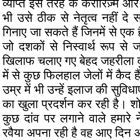
व्याप्त
इस
तरह
के
केरीरिज़्म
और
भी
उसे
ठीक
से
नेतृत्व
नहीं
दे
स
गिनाए
जा
सकते
हैं
जिनमें
से
एक
जो
दशकों
से
निस्वार्थ
रूप
से
ज
खिलाफ
चलाए
गए
बेहद
जहरीला
में
से
कुछ
फिलहाल
जेलों
में
कैद
है
उम्र
में
भी
उन्हें
इलाज
की
सुविधाए
का
खुला
प्रदर्शन
कर
रही
है।
श
कुछ
दांव
पर
लगाने
वाले
हमारे
रवैया
अपना
रही
है
वह
आए
दिन
अ