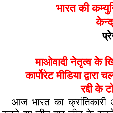
भारत
की
कम्यु
केन्द
प्र
माओवादी
नेतृत्व
के
ख
कार्पोरेट
मीडिया
द्वारा
चल
रद्दी
के
ट
आज
भारत
का
क्रांतिकारी