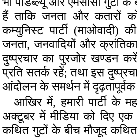
भी
पीडब्ल्यू
और
एमसीसी
गुटों
के
हैं
ताकि
जनता
और
कतारों
क
कम्युनिस्ट
पार्टी
(
माओवादी
)
की
जनता
,
जनवादियों
और
क्रांतिक
दुष्प्रचार
का
पुरजोर
खण्डन
करे
प्रति
सतर्क
रहें
;
तथा
इस
दुष्प्रच
आंदोलन
के
समर्थन
में
दृढ़तापूर्वक
आखिर
में
,
हमारी
पार्टी
के
मह
अक्टूबर
में
मीडिया
को
दिए
एक
कथित
गुटों
के
बीच
मौजूद
कथि