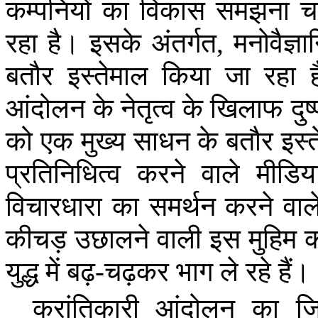
कम्पनियों
का
विकास
समझना
च
रहा
है।
इसके
अंतर्गत
,
मनोवैज्ञ
बतौर
इस्तेमाल
किया
जा
रहा
ह
आंदोलन
के
नेतृत्व
के
खिलाफ
दु
को
एक
मुख्य
साधन
के
बतौर
इस्
प्रतिनिधित्व
करने
वाले
मीडिय
विचारधारा
का
समर्थन
करने
वाल
कीचड़
उछालने
वाली
इस
मुहिम
क
युद्ध
में
बढ़
-
चढ़कर
भाग
ले
रहे
हैं।
क्रांतिकारी
आंदोलन
का
ज