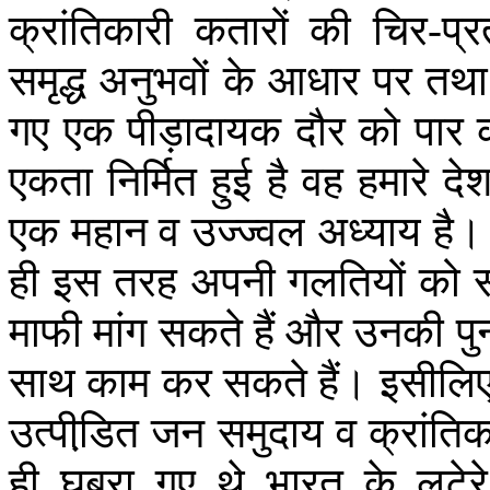
क्रांतिकारी
कतारों
की
चिर
-
प्र
समृद्ध
अनुभवों
के
आधार
पर
तथा
गए
एक
पीड़ादायक
दौर
को
पार
एकता
निर्मित
हुई
है
वह
हमारे
दे
एक
महान
व
उज्ज्वल
अध्याय
है।
ही
इस
तरह
अपनी
गलतियों
को
माफी
मांग
सकते
हैं
और
उनकी
पु
साथ
काम
कर
सकते
हैं।
इसीलि
उत्पीडि़त
जन
समुदाय
व
क्रांतिक
ही
घबरा
गए
थे
भारत
के
लुटेरे