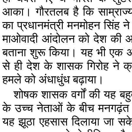
आका।
गौरतलब
है
कि
साम्राज्
का
प्रधानमंत्री
मनमोहन
सिंह
ने
माओवादी
आंदोलन
को
देश
की
आ
बताना
शुरू
किया।
यह
भी
एक
अ
से
ही
देश
के
शासक
गिरोह
ने
क्
हमले
को
अंधाधुंध
बढ़ाया।
शोषक
शासक
वर्गों
की
यह
बह
के
उच्च
नेताओं
के
बीच
मनगढ़ंत
यह
झूठा
एहसास
दिलाया
जा
सक