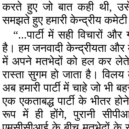
करते
हुए
जो
बात
कही
थी
,
उस
समझते
हुए
हमारी
केन्द्रीय
कमेटी
“...
पार्टी
में
सही
विचारों
और
है।
हम
जनवादी
केन्द्रीयता
और
में
अपने
मतभेदों
को
हल
कर
लेत
रास्ता
सुगम
हो
जाता
है।
विलय
अब
हमारी
पार्टी
में
चाहे
जो
भी
बहस
एक
एकताबद्ध
पार्टी
के
भीतर
होने
रूप
में
ही
होंगे
,
पुरानी
सीपी
एमसीसीआई
के
बीच
मतभेदों
के