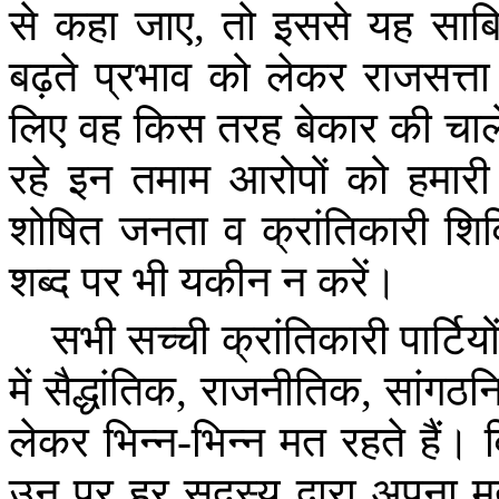
से
कहा
जाए
,
तो
इससे
यह
साब
बढ़ते
प्रभाव
को
लेकर
राजसत्ता
लिए
वह
किस
तरह
बेकार
की
चाले
रहे
इन
तमाम
आरोपों
को
हमारी
शोषित
जनता
व
क्रांतिकारी
शिव
शब्द
पर
भी
यकीन
न
करें।
सभी
सच्ची
क्रांतिकारी
पार्टियो
में
सैद्धांतिक
,
राजनीतिक
,
सांगठन
लेकर
भिन्न
-
भिन्न
मत
रहते
हैं।
उन
पर
हर
सदस्य
द्वारा
अपना
म