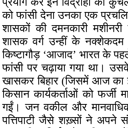
प्रयोग
कर
इन
विद्रोहों
को
कुचल
को
फांसी
देना
उनका
एक
प्रचल
शासकों
की
दमनकारी
मशीनरी
शासक
वर्ग
उन्हीं
के
नक्शेकदम
किष्टागौड़
‘
आजाद
’
भारत
के
पहल
फांसी
पर
चढ़ाया
गया
था।
उसक
खासकर
बिहार
(
जिसमें
आज
का
किसान
कार्यकर्ताओं
को
फर्जी
म
गईं।
जन
वकील
और
मानवाधि
पत्तिपाटी
जैसे
शख़्सों
ने
अपने
स