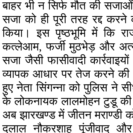
बाहर
भी
न
सिर्फ
मौत
की
सजाओं
सजा
को
ही
पूरी
तरह
रद्द
करने
किया।
इस
पृष्ठभूमि
में
कि
रा
कत्लेआम
,
फर्जी
मुठभेड़
और
अत्
सजा
जैसी
फासीवादी
कार्रवाइयों
व्यापक
आधार
पर
तेज
करने
की
हुए
नेता
सिंगन्ना
को
पुलिस
ने
सी
के
लोकनायक
लालमोहन
टुडू
की
अब
झारखण्ड
में
जीतन
मराण्डी
क
दलाल
नौकरशाह
पूंजीवाद
और