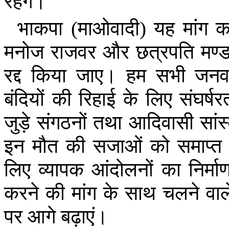
रहेंगे।
भाकपा
(
माओवादी
)
यह
मांग
क
मनोज
राजवर
और
छत्रपति
मण्
रद्द
किया
जाए।
हम
सभी
जनव
बंदियों
की
रिहाई
के
लिए
संघर्षर
जुड़े
संगठनों
तथा
आदिवासी
सां
इन
मौत
की
सजाओं
को
समाप्त
लिए
व्यापक
आंदोलनों
का
निर्मा
करने
की
मांग
के
साथ
चलने
वाल
पर
आगे
बढ़ाएं।