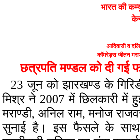
भारत
की
कम्य
केन
आदिवासी
व
दल
कॉमरेड्स
जीतन
मराण
छत्रपति
मण्डल
को
दी
गई
फ
23
जून
को
झारखण्ड
के
गिरि
मिश्र
ने
2007
में
छिलकारी
में
हु
मराण्डी
,
अनिल
राम
,
मनोज
राजव
सुनाई
है।
इस
फैसले
के
साथ