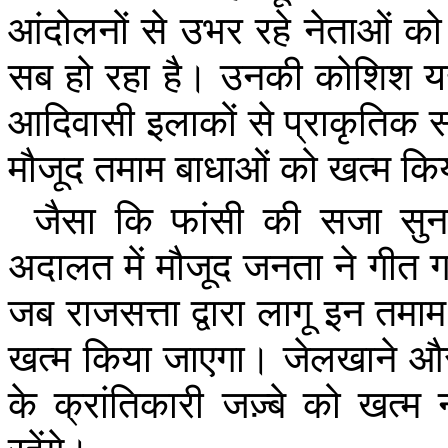
आंदोलनों
से
उभर
रहे
नेताओं
को
सब
हो
रहा
है।
उनकी
कोशिश
य
आदिवासी
इलाकों
से
प्राकृतिक
स
मौजूद
तमाम
बाधाओं
को
खत्म
कि
जैसा
कि
फांसी
की
सजा
सुन
अदालत
में
मौजूद
जनता
ने
गीत
जब
राजसत्ता
द्वारा
लागू
इन
तमाम
खत्म
किया
जाएगा।
जेलखाने
औ
के
क्रांतिकारी
जज़्बे
को
खत्म