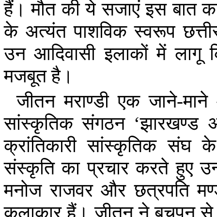
हैं।
मौत
की
ये
सजाएं
इस
बात
क
के
अत्यंत
पाशविक
स्वरूप
छत्त
उन
आदिवासी
इलाकों
में
लागू
मजबूत
है।
जीतन
मराण्डी
एक
जाने
-
माने
सांस्कृतिक
संगठन
‘
झारखण्ड
अ
क्रांतिकारी
सांस्कृतिक
संघ
के
संस्कृति
का
प्रचार
करते
हुए
उन्
मनोज
राजवर
और
छत्रपति
मण
कलाकार
हैं।
जीतन
ने
बचपन
से