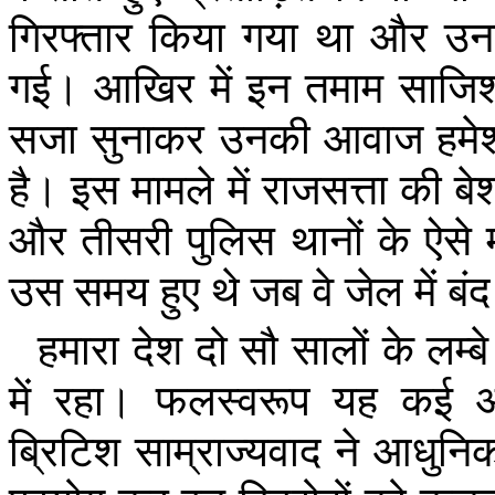
गिरफ्तार
किया
गया
था
और
उन
गई।
आखिर
में
इन
तमाम
साजिश
सजा
सुनाकर
उनकी
आवाज
हमे
है।
इस
मामले
में
राजसत्ता
की
बेश
और
तीसरी
पुलिस
थानों
के
ऐसे
उस
समय
हुए
थे
जब
वे
जेल
में
बंद
हमारा
देश
दो
सौ
सालों
के
लम्बे
में
रहा।
फलस्वरूप
यह
कई
ब्रिटिश
साम्राज्यवाद
ने
आधुनि