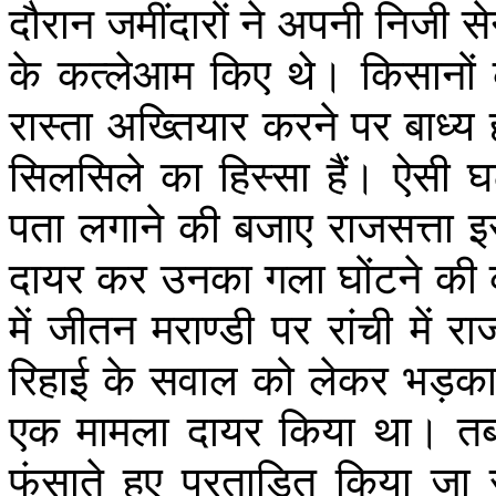
दौरान
जमींदारों
ने
अपनी
निजी
से
के
कत्लेआम
किए
थे।
किसानों
रास्ता
अख्तियार
करने
पर
बाध्य
सिलसिले
का
हिस्सा
हैं।
ऐसी
घ
पता
लगाने
की
बजाए
राजसत्ता
इ
दायर
कर
उनका
गला
घोंटने
की
में
जीतन
मराण्डी
पर
रांची
में
रा
रिहाई
के
सवाल
को
लेकर
भड़क
एक
मामला
दायर
किया
था।
तब
फंसाते
हुए
प्रताड़ित
किया
जा