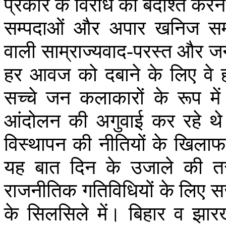
प्रकार
के
विरोध
को
बर्दाश्त
करने
सम्पदाओं
और
अपार
खनिज
सम
वाली
साम्राज्यवाद
-
परस्त
और
ज
हर
आवज
को
दबाने
के
लिए
वे
सच्चे
जन
कलाकारों
के
रूप
में
आंदोलन
की
अगुवाई
कर
रहे
थे
विस्थापन
की
नीतियों
के
खिलाफ
यह
बात
दिन
के
उजाले
की
त
राजनीतिक
गतिविधियों
के
लिए
स
के
सिलसिले
में।
बिहार
व
झार