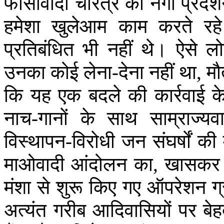
फासीवादी
चरित्र
का
नंगा
प्रदर्
हमेशा
खुलेआम
काम
करते
रहे
प्रतिबंधित
भी
नहीं
थे।
ऐसे
लो
उनका
कोई
लेना
-
देना
नहीं
था
,
मौ
कि
यह
एक
बदले
की
कार्रवाई
क
नाच
-
गानों
के
साथ
साम्राज्यव
विस्थापन
-
विरोधी
जन
संघर्षों
की
माओवादी
आंदोलन
का
,
खासकर
मंशा
से
शुरू
किए
गए
ऑपरेशन
ग
अत्यंत
गरीब
आदिवासियों
पर
बे